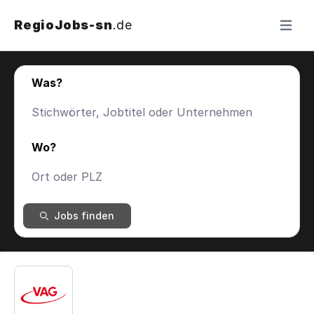
RegioJobs-sn
.de
Menü ö
Was?
Wo?
Jobs finden