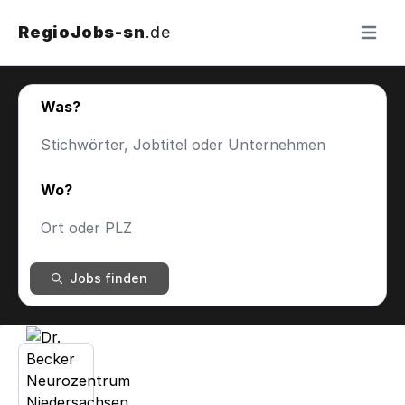
RegioJobs-sn
.de
Menü ö
Was?
Wo?
Jobs finden