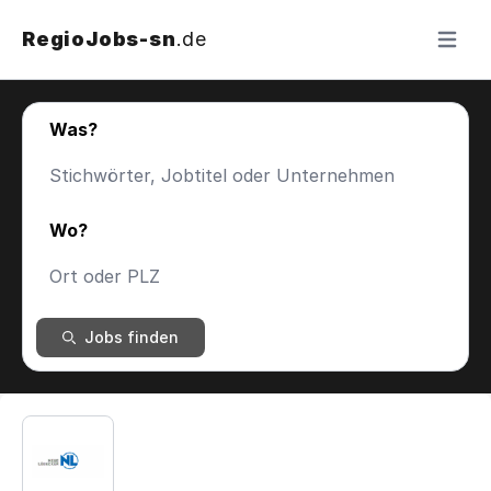
RegioJobs-sn
.de
Menü ö
Was?
Wo?
Jobs finden