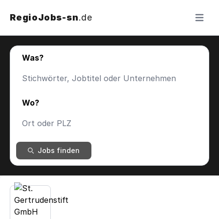
RegioJobs-sn
.de
Menü ö
Was?
Wo?
Jobs finden