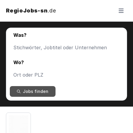
RegioJobs-sn
.de
Menü ö
Was?
Wo?
Jobs finden