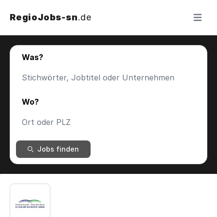
RegioJobs-sn
.de
Menü ö
Was?
Wo?
Jobs finden