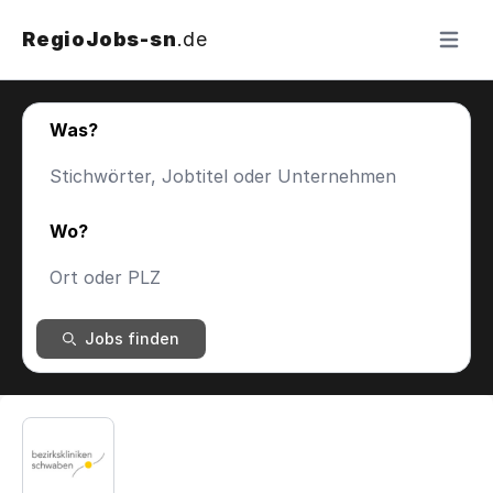
RegioJobs-sn
.de
Menü ö
Was?
Wo?
Jobs finden