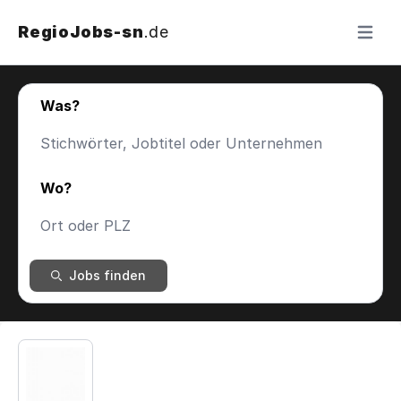
RegioJobs-sn
.de
Menü ö
Was?
Wo?
Jobs finden