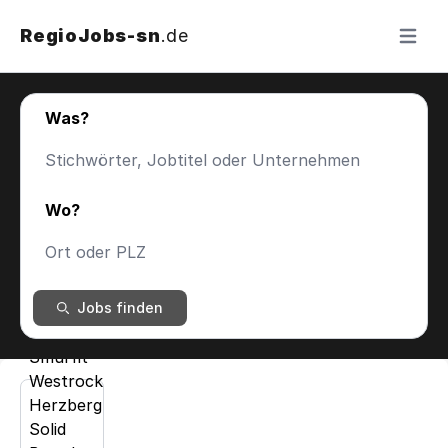
RegioJobs-sn
.de
Menü ö
Was?
Wo?
Jobs finden