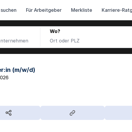
 suchen
Für Arbeitgeber
Merkliste
Karriere-Rat
Wo?
r:in (m/w/d)
2026